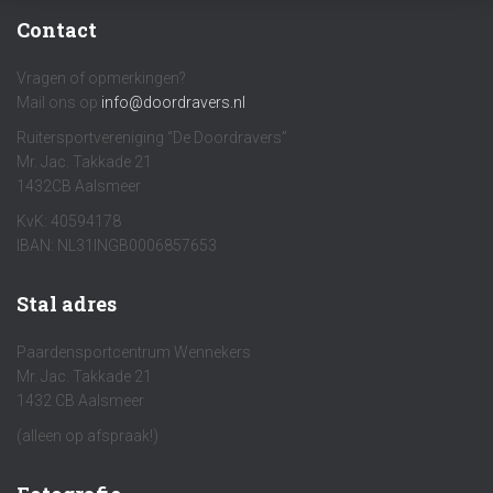
Contact
Vragen of opmerkingen?
Mail ons op
info@doordravers.nl
Ruitersportvereniging “De Doordravers”
Mr. Jac. Takkade 21
1432CB Aalsmeer
KvK: 40594178
IBAN: NL31INGB0006857653
Stal adres
Paardensportcentrum Wennekers
Mr. Jac. Takkade 21
1432 CB Aalsmeer
(alleen op afspraak!)