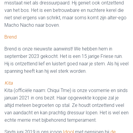
misstaat niet als dressuurpaard. Hij geniet ook ontzettend
van het bos. Het is een betrouwbare en nuchtere kerel die
niet snel ergens van schrikt, maar soms komt zijn alter-ego
Macho Nacho naar boven.
Brend
Brend is onze nieuwste aanwinst! We hebben hem in
september 2023 gekocht. Het is een 15 jarige Friese ruin.
Hij is ontzettend lief en luistert goed naar je stem. Als hij veel
spanning heeft kan hij wel sterk worden.
Kita
Kita (officiële naam: Chiqui Tme) is onze vosmerrie en sinds
januari 2021 in ons bezit.
Haar opgewekte koppie zal je
altijd meteen begroeten op stal. Ze houdt ontzettend veel
van aandacht en kan prachtig dressuur lopen. Het is wel een
echte merrie met bijbehorend temperament.
Sinds juni 2019 is ons icoon
Idool
met pensioen bij
de