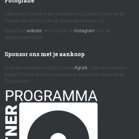
Fotografie
Catharina Gerritsen is een fantastische (paarden)fotograaf en
maakte ook de foto’s die op onze website te zien zijn.
Bekijk haar
website
, en volg haar op
Instagram
voor de
allermooiste foto’s!
Sponsor ons met je aankoop
Ruitersportartikelen nodig? Koop bij
Agradi
. Leden en donateurs
krijgen 5% korting op hun aankoop en sponsoren daarmee de
Doordravers.