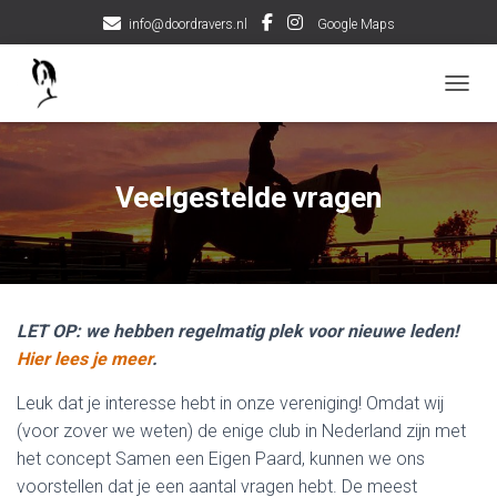
info@doordravers.nl
Google Maps
TOGGL
Veelgestelde vragen
LET OP: we hebben regelmatig plek voor nieuwe leden!
Hier lees je meer
.
Leuk dat je interesse hebt in onze vereniging! Omdat wij
(voor zover we weten) de enige club in Nederland zijn met
het concept Samen een Eigen Paard, kunnen we ons
voorstellen dat je een aantal vragen hebt. De meest